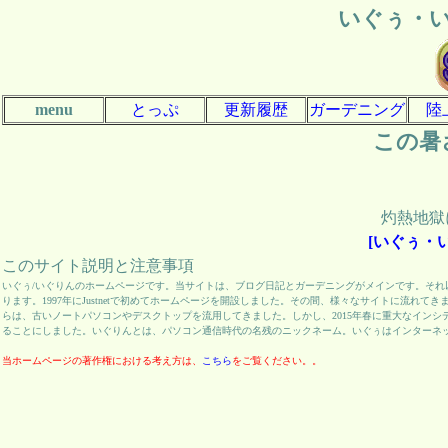
いぐぅ・
menu
とっぷ
更新履歴
ガーデニング
陸
この暑
灼熱地獄
[いぐぅ・
このサイト説明と注意事項
いぐぅ/いぐりんのホームページです。当サイトは、ブログ日記とガーデニングがメインです。そ
ります。1997年にJustnetで初めてホームページを開設しました。その間、様々なサイトに流れ
らは、古いノートパソコンやデスクトップを流用してきました。しかし、2015年春に重大なインシ
ることにしました。いぐりんとは、パソコン通信時代の名残のニックネーム。いぐぅはインターネ
当ホームページの著作権における考え方は、
こちら
をご覧ください。。